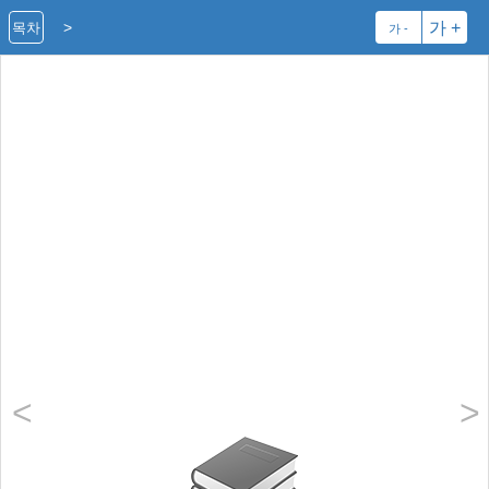
>
가 +
목차
가 -
<
>