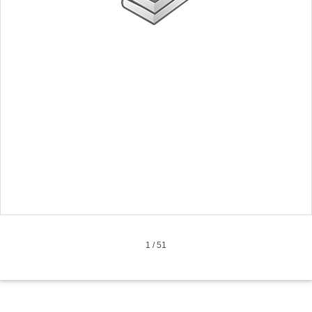
1
/
51