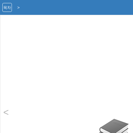
>
목차
<