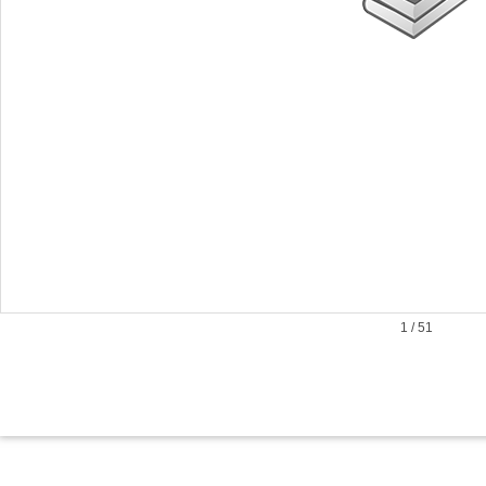
1
/
51