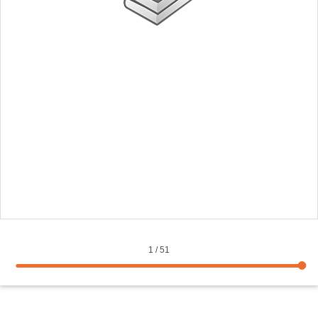
1
/
51