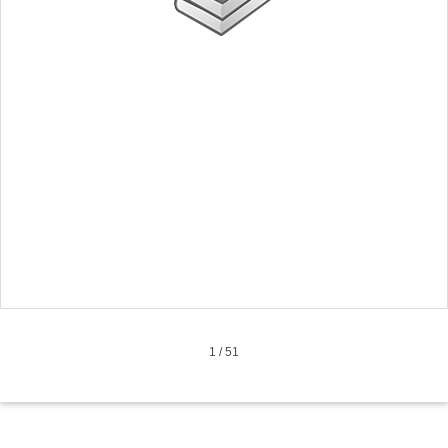
1
/
51