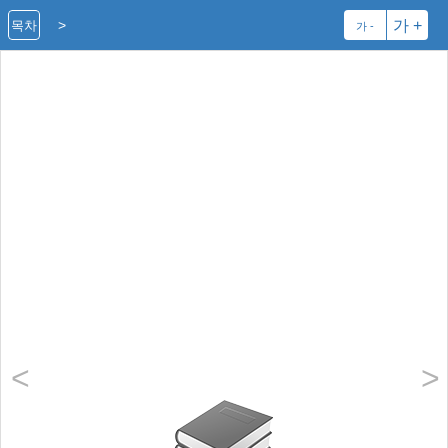
>
가 +
목차
가 -
<
>