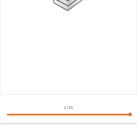
1
/
51