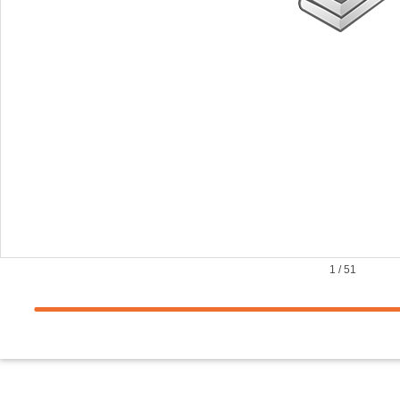
1
/
51