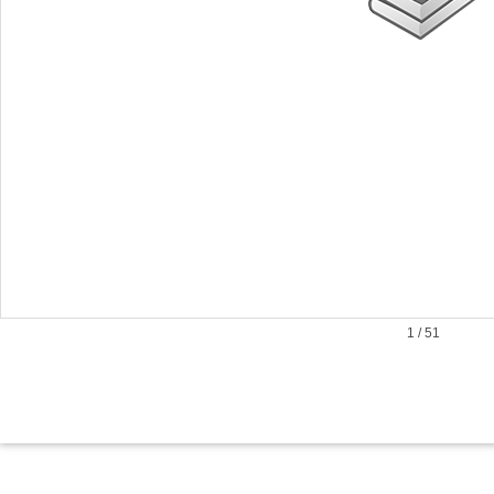
1
/
51