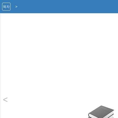
>
목차
<