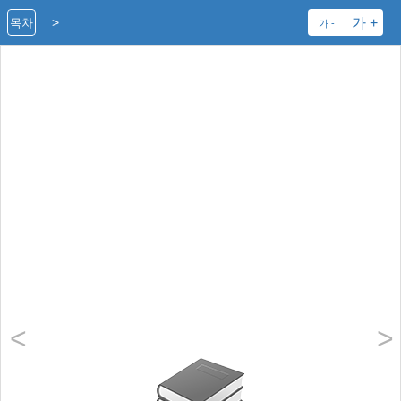
>
가 +
목차
가 -
<
>