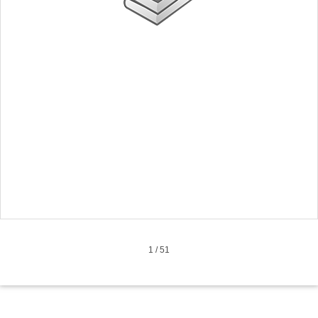
1
/
51