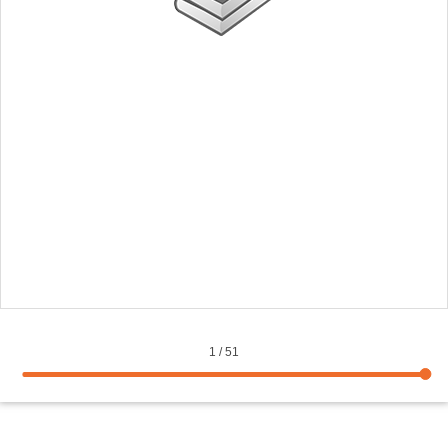
1
/
51