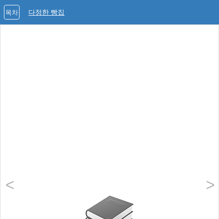
다정한 빵집
목차
<
>