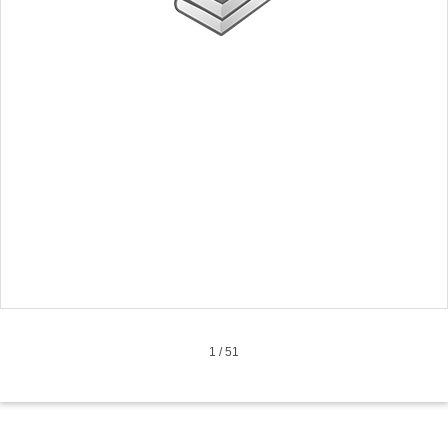
1
/
51