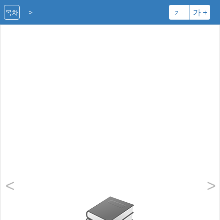
>
가 +
목차
가 -
<
>