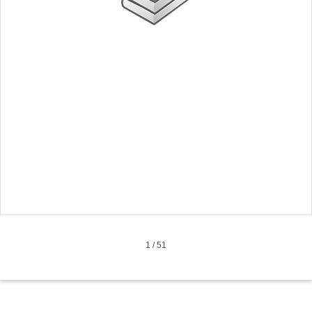
1
/
51