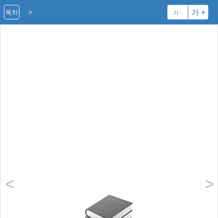
>
가 +
목차
가 -
<
>