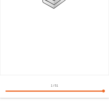
1
/
51