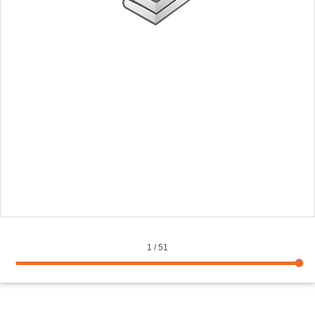
1
/
51