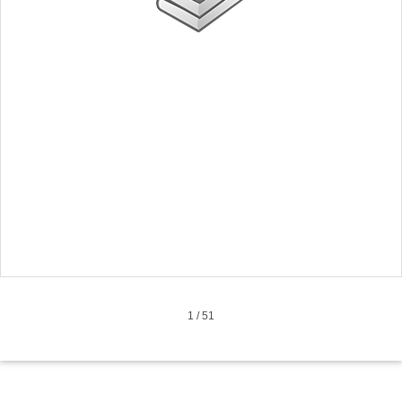
1
/
51