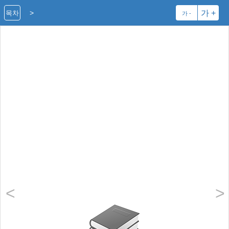
>
가 +
목차
가 -
<
>