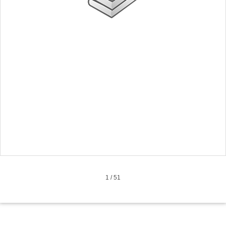
1
/
51