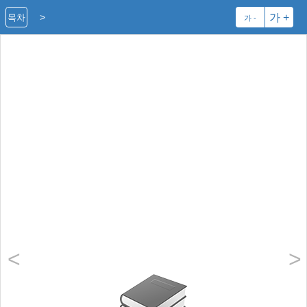
>
가 +
목차
가 -
<
>