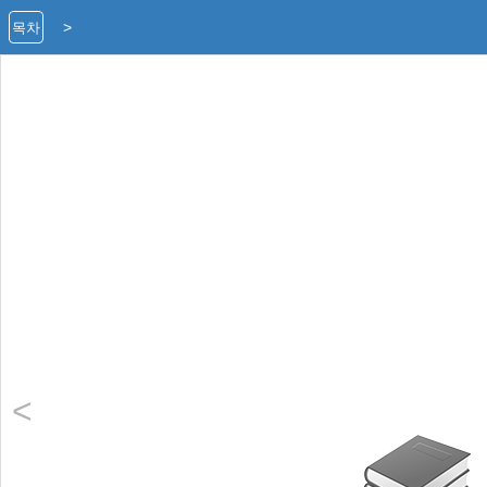
>
목차
<