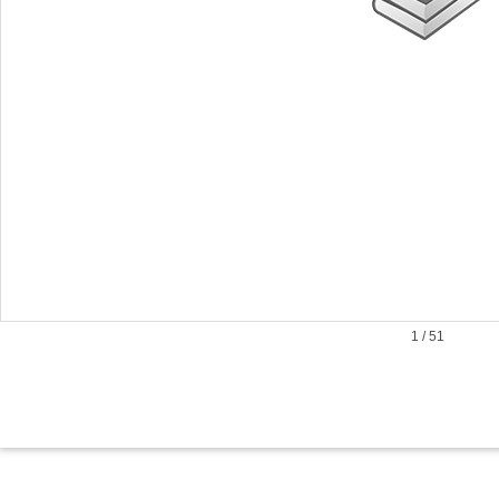
1
/
51