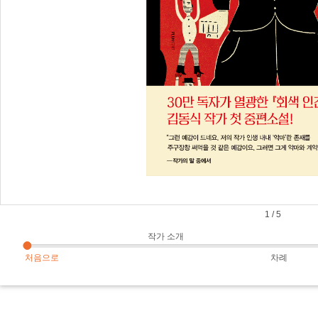
1
/
5
작가 소개
처음으로
차례