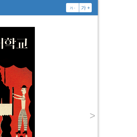
가 +
가 -
김동식
◆◆◆
주물 공장에서 10년 넘
인간』을 내며 작품 활
『양심 고백』 『정말 
『살인자의 정석』 『일
>
인 협동조합』 『인생 
『인생 게임 현질 상점』
등에 참여했다.