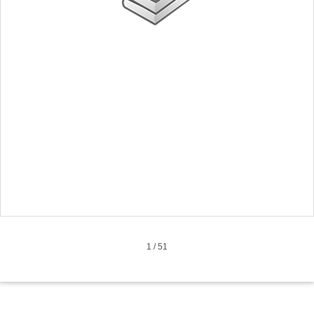
1
/
51