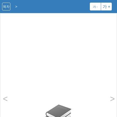
>
가 +
목차
가 -
<
>