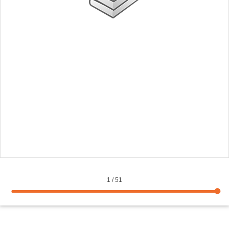
1
/
51