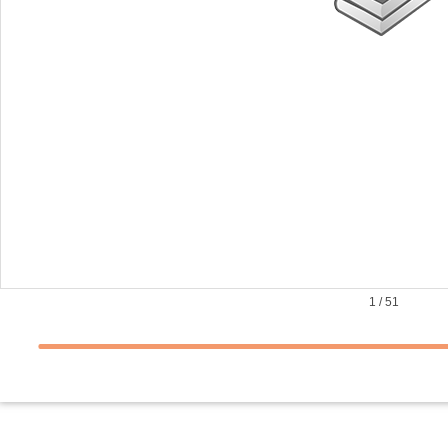
1
/
51