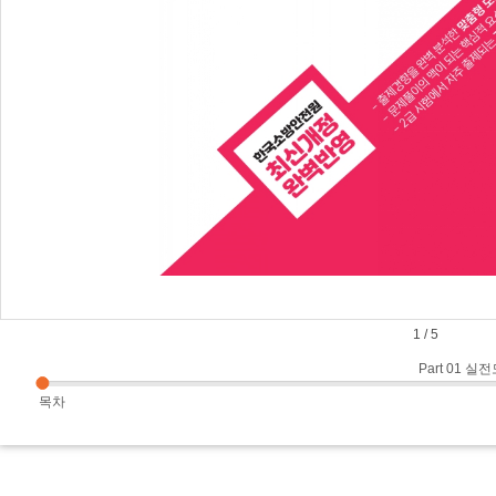
1
/
5
Part 01 
목차