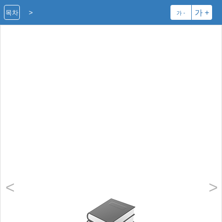
>
가 +
목차
가 -
<
>