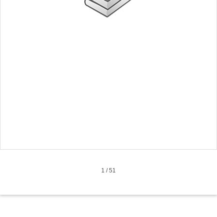
1
/
51