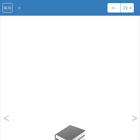
>
가 +
목차
가 -
<
>