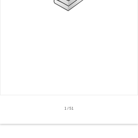
1
/
51