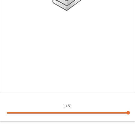
1
/
51