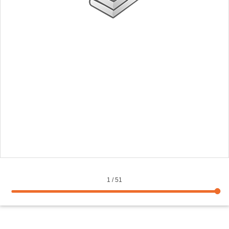
1
/
51