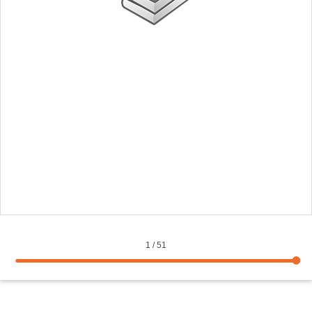
1
/
51