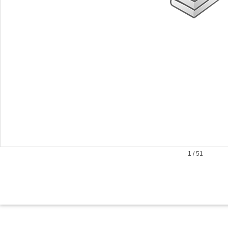
1
/
51