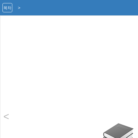
>
목차
<