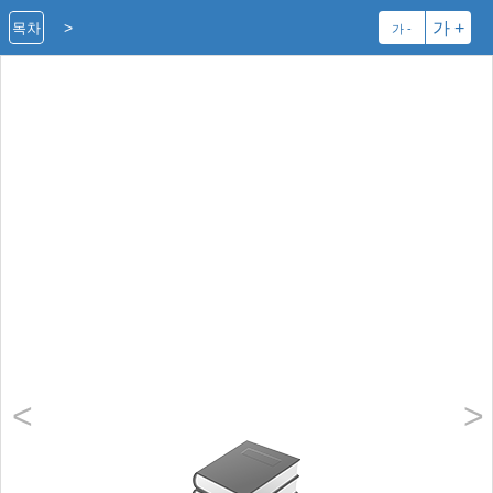
>
가 +
목차
가 -
<
>