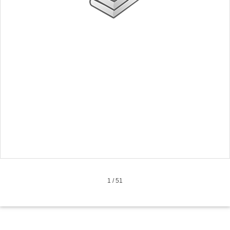
1
/
51