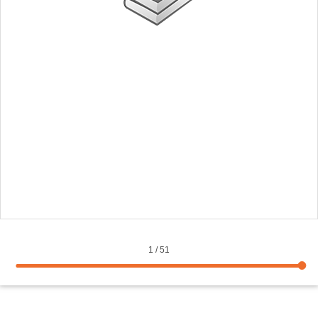
1
/
51