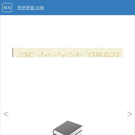
한문문법 이해
목차
<
>