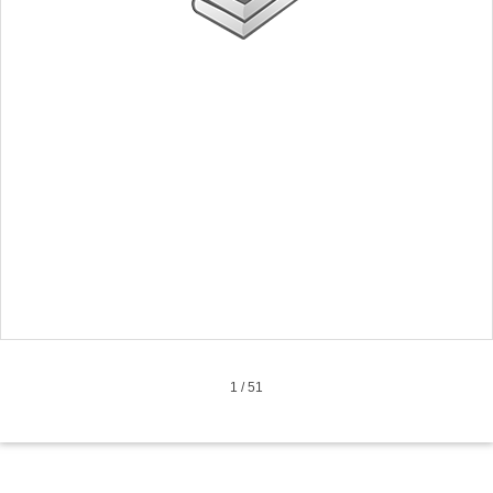
1
/
51