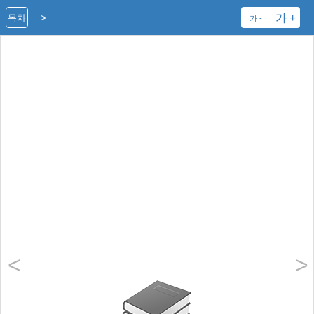
>
가 +
목차
가 -
<
>