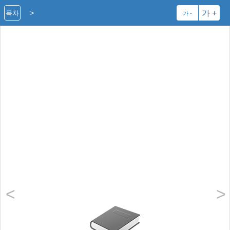
>
가 +
목차
가 -
<
>