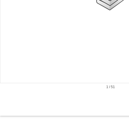
1
/
51