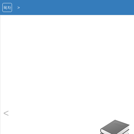
>
목차
<