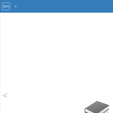
>
목차
<