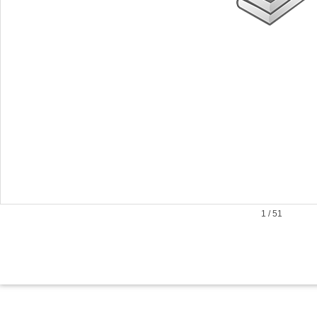
1
/
51