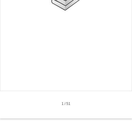
1
/
51