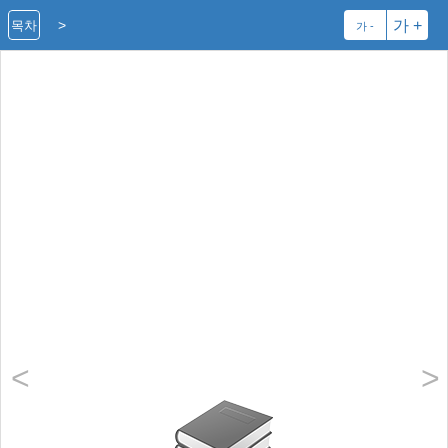
>
가 +
목차
가 -
<
>