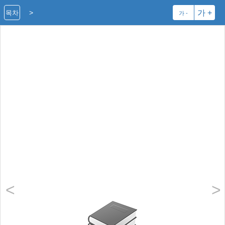
>
가 +
목차
가 -
처음으로
<
>