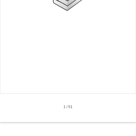
1
/
51