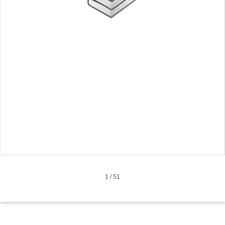
1
/
51