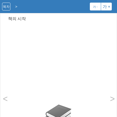
>
가 +
목차
가 -
책의 시작
<
>