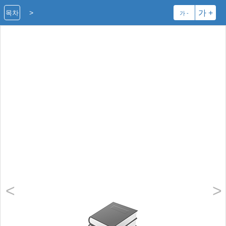
>
가 +
목차
가 -
<
>