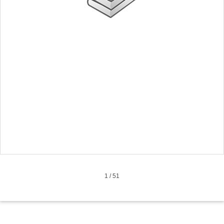
1
/
51