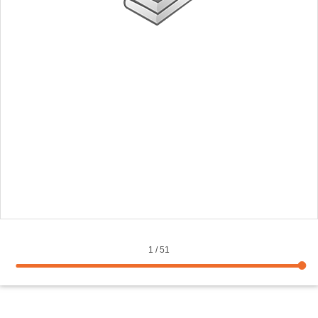
1
/
51