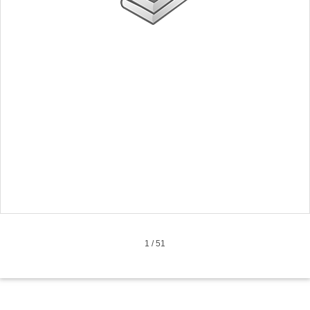
1
/
51