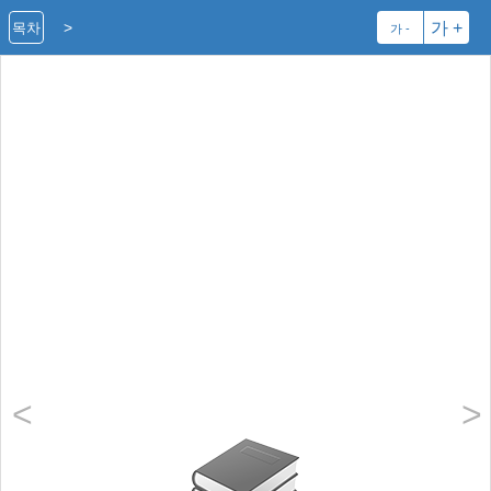
>
가 +
목차
가 -
<
>