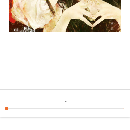
1
/
5