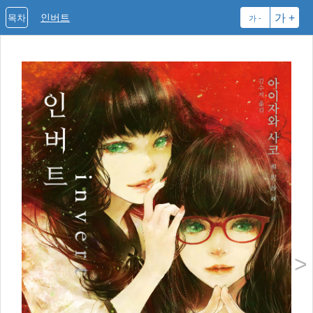
인버트
가 +
목차
가 -
>