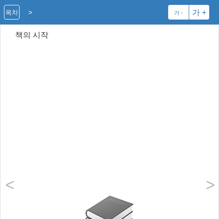
>
가 +
목차
가 -
책의 시작
<
>