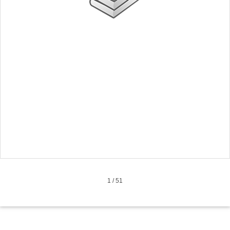
1
/
51