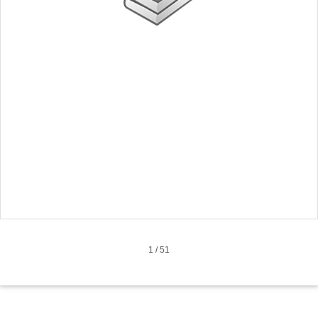
1
/
51