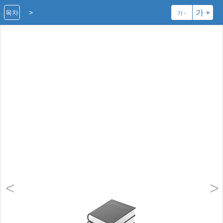
>
가 +
목차
가 -
<
>