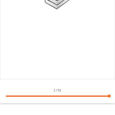
1
/
51