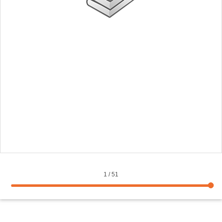
1
/
51