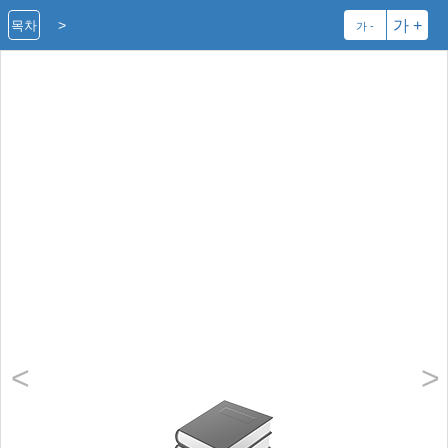
>
가 +
목차
가 -
<
>