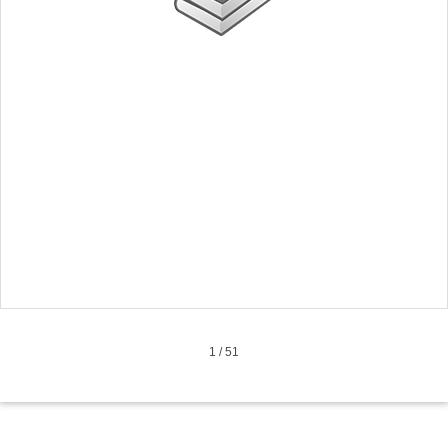
1
/
51