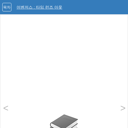
어벤저스 : 타임 런즈 아웃
목차
<
>