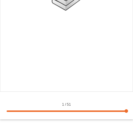
1
/
51