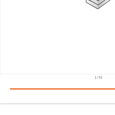
1
/
51