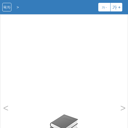
>
가 +
목차
가 -
<
>