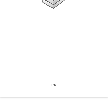
1
/
51