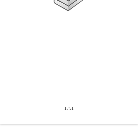
1
/
51