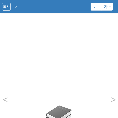
>
가 +
목차
가 -
<
>