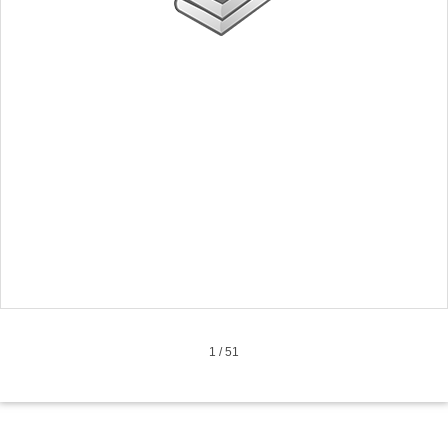
1
/
51