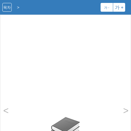
>
가 +
목차
가 -
<
>